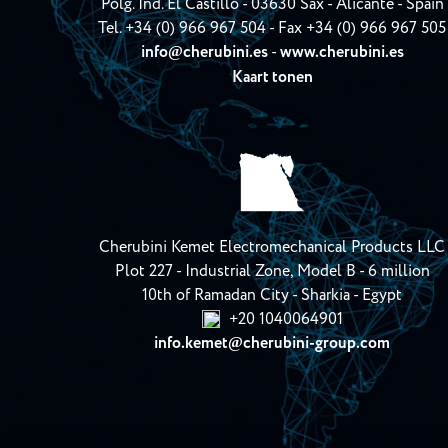
Polg. Ind. El Castillo - 03630 Sax - Alicante - Spain
Tel.
+34 (0) 966 967 504
- Fax +34 (0) 966 967 505
info
cherubini.es
-
www.cherubini.es
@
Kaart tonen
Cherubini Kemet Electromechanical Products LLC
Plot 227 - Industrial Zone, Model B - 6 million
10th of Ramadan City - Sharkia - Egypt
+20 1040064901
info.kemet
cherubini-group.com
@