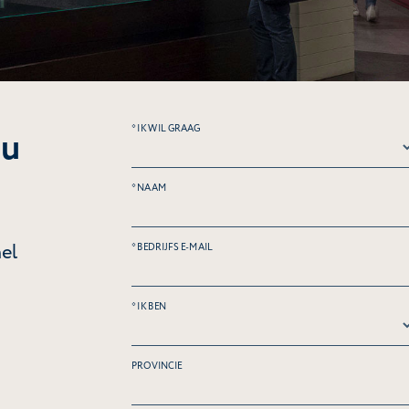
* IK WIL GRAAG
 u
* NAAM
nel
* BEDRIJFS E-MAIL
* IK BEN
PROVINCIE