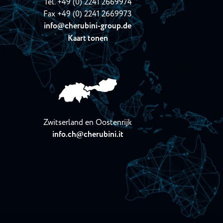
Tel.
+49 (0) 2241 2669974
Fax +49 (0) 2241 2669973
info
cherubini-group.de
@
Kaart tonen
Zwitserland en Oostenrijk
info.ch
cherubini.it
@