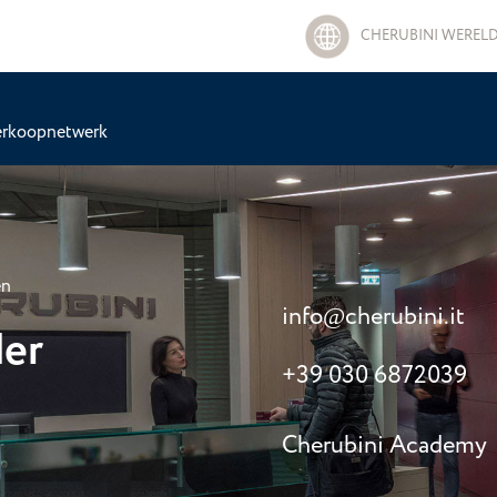
CHERUBINI WEREL
erkoopnetwerk
en
info
cherubini.it
@
der
+39 030 6872039
Cherubini Academy