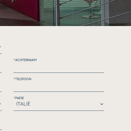
* ACHTERNAAM
* TELEFOON
* PAESE