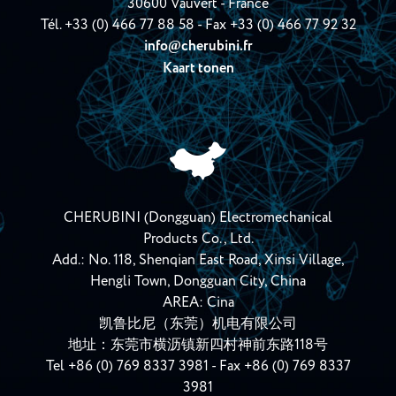
30600 Vauvert - France
Tél.
+33 (0) 466 77 88 58
- Fax +33 (0) 466 77 92 32
info
cherubini.fr
@
Kaart tonen
CHERUBINI (Dongguan) Electromechanical
Products Co., Ltd.
Add.: No. 118, Shenqian East Road, Xinsi Village,
Hengli Town, Dongguan City, China
AREA: Cina
凯鲁比尼（东莞）机电有限公司
地址：东莞市横沥镇新四村神前东路118号
Tel
+86 (0) 769 8337 3981
- Fax +86 (0) 769 8337
3981